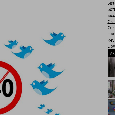
Sis
Sof
Sic
Gra
Cur
Har
Rev
Dow
AR