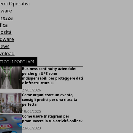
temi Operativi
tware
urezza
fica
iosità
dware
iews
nload
TICOLI POPOLARI
Business continuity aziendale:
perché gli UPS sono
indispensabili per proteggere dati
e infrastrutture IT
27/03/2026
Come organizzare un evento,
consigli pratici per una riuscita
perfetta
19/09/2025
Come usare Instagram per
promuovere la tua attività online?
23/06/2023