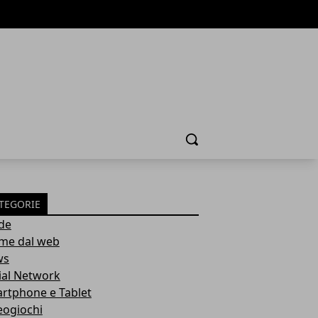
Cerca
TEGORIE
de
ime dal web
ws
ial Network
rtphone e Tablet
eogiochi