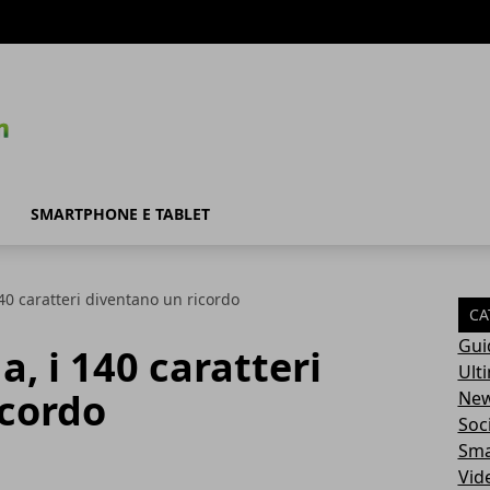
SMARTPHONE E TABLET
 140 caratteri diventano un ricordo
CA
Gui
a, i 140 caratteri
Ult
icordo
Ne
Soc
Sma
Vid