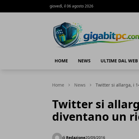
giovedì, il 06 agosto 2026
Gigabitpc
HOME
NEWS
ULTIME DAL WEB
Home
News
Twitter si allarga, i
Twitter si allarg
diventano un r
di
Redazione
20/09/2016