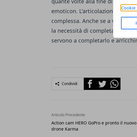
quante volte alla fine di una fra
Cookie 
emoticon
. L'articolazione del li
complessa. Anche se a volte serve
la necessità di completare un con
servono a completarlo e arricchir
Facebook
Twitter
Whatsapp
Condividi
Articolo Precedente
Action cam HERO GoPro e pronto il nuovo
drone Karma