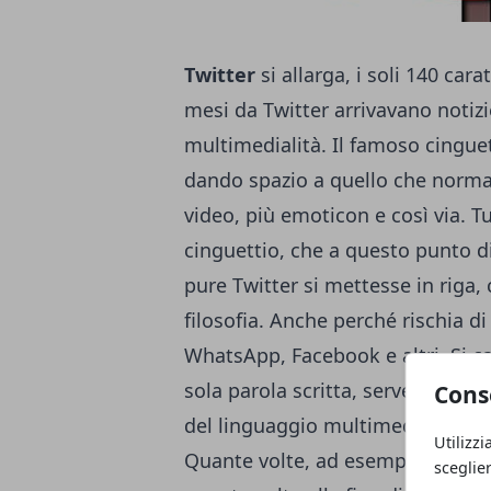
Twitter
si allarga, i soli 140 car
mesi da Twitter arrivavano notizi
multimedialità. Il famoso cinguet
dando spazio a quello che normalm
video, più emoticon e così via. 
cinguettio, che a questo punto di
pure Twitter si mettesse in riga
filosofia. Anche perché rischia di
WhatsApp, Facebook e altri. Si c
sola parola scritta, serve anche 
Cons
del linguaggio multimediale, il qu
Utilizzi
Quante volte, ad esempio, al me
sceglie