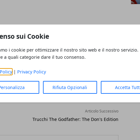
lità arcade
enso sui Cookie
amo i cookie per ottimizzare il nostro sito web e il nostro servizio.
re a quali categorie dare il tuo consenso.
Policy
|
Privacy Policy
Personalizza
Rifiuta Opzionali
Accetta Tut
Articolo Successivo
Trucchi The Godfather: The Don's Edition