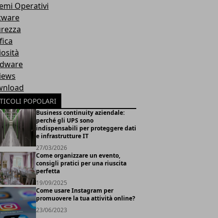
temi Operativi
tware
urezza
fica
iosità
dware
iews
nload
TICOLI POPOLARI
Business continuity aziendale:
perché gli UPS sono
indispensabili per proteggere dati
e infrastrutture IT
27/03/2026
Come organizzare un evento,
consigli pratici per una riuscita
perfetta
19/09/2025
Come usare Instagram per
promuovere la tua attività online?
23/06/2023