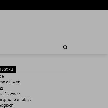
Cerca
TEGORIE
de
ime dal web
ws
ial Network
rtphone e Tablet
eogiochi