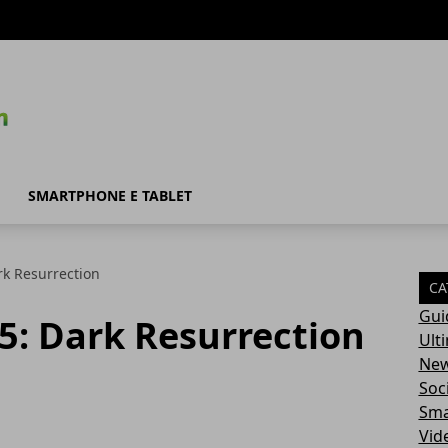
SMARTPHONE E TABLET
rk Resurrection
CA
Gui
5: Dark Resurrection
Ult
Ne
Soc
Sma
Vid