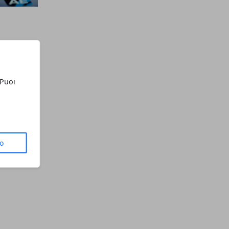
 Puoi
to