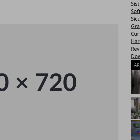
Sis
Sof
Sic
Gra
Cur
Har
Rev
Dow
AR