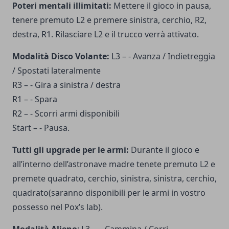
Poteri mentali illimitati:
Mettere il gioco in pausa,
tenere premuto L2 e premere sinistra, cerchio, R2,
destra, R1. Rilasciare L2 e il trucco verrà attivato.
Modalità Disco Volante:
L3 – - Avanza / Indietreggia
/ Spostati lateralmente
R3 – - Gira a sinistra / destra
R1 – - Spara
R2 – - Scorri armi disponibili
Start – - Pausa.
Tutti gli upgrade per le armi:
Durante il gioco e
all’interno dell’astronave madre tenete premuto L2 e
premete quadrato, cerchio, sinistra, sinistra, cerchio,
quadrato(saranno disponibili per le armi in vostro
possesso nel Pox’s lab).
Modalità Alieno
: L3 – - Cammina / Corri .