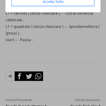
Accetta Tutto
Crypto in modalità PK .
L1 + cerchio ( senza rilasciare ) – - Estrai corteccia
celebrale .
L1 + quadrato ( senza rilasciare ) – - Ipnodemolitore (
Ipnosi ) .
start – - Pausa .
Facebook
Twitter
Whatsapp
Articolo Precedente
Articolo Successivo