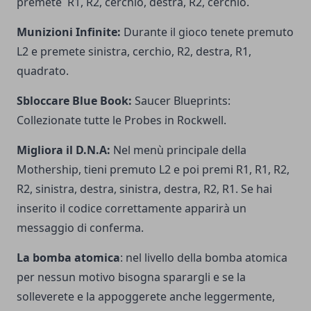
premete R1, R2, cerchio, destra, R2, cerchio.
Munizioni Infinite:
Durante il gioco tenete premuto
L2 e premete sinistra, cerchio, R2, destra, R1,
quadrato.
Sbloccare Blue Book:
Saucer Blueprints:
Collezionate tutte le Probes in Rockwell.
Migliora il D.N.A:
Nel menù principale della
Mothership, tieni premuto L2 e poi premi R1, R1, R2,
R2, sinistra, destra, sinistra, destra, R2, R1. Se hai
inserito il codice correttamente apparirà un
messaggio di conferma.
La bomba atomica
: nel livello della bomba atomica
per nessun motivo bisogna sparargli e se la
solleverete e la appoggerete anche leggermente,