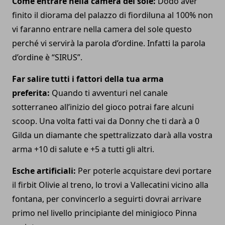
Come entrare nella camera del sole:
Dodo aver
finito il diorama del palazzo di fiordiluna al 100% non
vi faranno entrare nella camera del sole questo
perché vi servirà la parola d’ordine. Infatti la parola
d’ordine è “SIRUS”.
Far salire tutti i fattori della tua arma
preferita:
Quando ti avventuri nel canale
sotterraneo all’inizio del gioco potrai fare alcuni
scoop. Una volta fatti vai da Donny che ti darà a 0
Gilda un diamante che spettralizzato darà alla vostra
arma +10 di salute e +5 a tutti gli altri.
Esche artificiali:
Per poterle acquistare devi portare
il firbit Olivie al treno, lo trovi a Vallecatini vicino alla
fontana, per convincerlo a seguirti dovrai arrivare
primo nel livello principiante del minigioco Pinna