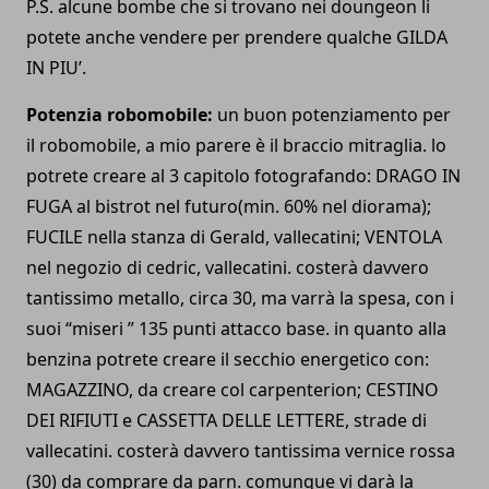
P.S. alcune bombe che si trovano nei doungeon li
potete anche vendere per prendere qualche GILDA
IN PIU’.
Potenzia robomobile:
un buon potenziamento per
il robomobile, a mio parere è il braccio mitraglia. lo
potrete creare al 3 capitolo fotografando: DRAGO IN
FUGA al bistrot nel futuro(min. 60% nel diorama);
FUCILE nella stanza di Gerald, vallecatini; VENTOLA
nel negozio di cedric, vallecatini. costerà davvero
tantissimo metallo, circa 30, ma varrà la spesa, con i
suoi “miseri ” 135 punti attacco base. in quanto alla
benzina potrete creare il secchio energetico con:
MAGAZZINO, da creare col carpenterion; CESTINO
DEI RIFIUTI e CASSETTA DELLE LETTERE, strade di
vallecatini. costerà davvero tantissima vernice rossa
(30) da comprare da parn. comunque vi darà la