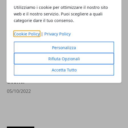
volgendo al termine
Utilizziamo i cookie per ottimizzare il nostro sito
09/10/2022
web e il nostro servizio. Puoi scegliere a quali
categorie dare il tuo consenso.
Cookie Policy
|
Privacy Policy
Personalizza
Rifiuta Opzionali
Accetta Tutto
Il nuovo firmware PS5 preoccupa gli
utenti
05/10/2022