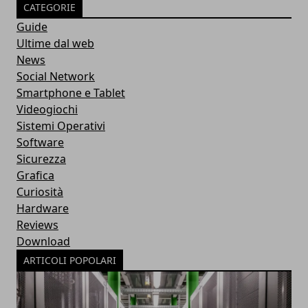
CATEGORIE
Guide
Ultime dal web
News
Social Network
Smartphone e Tablet
Videogiochi
Sistemi Operativi
Software
Sicurezza
Grafica
Curiosità
Hardware
Reviews
Download
ARTICOLI POPOLARI