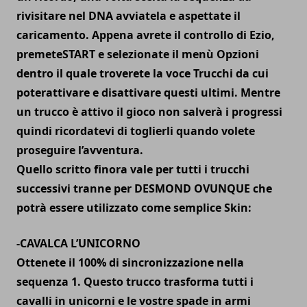
rivisitare nel DNA avviatela e aspettate il
caricamento. Appena avrete il controllo di Ezio,
premete
START e selezionate il menù Opzioni
dentro il quale troverete la voce Trucchi
da cui
poter
attivare e disattivare questi ultimi.
Mentre
un trucco è attivo il gioco non salverà i progressi
quindi ricordatevi di toglierli quando volete
proseguire l’avventura.
Quello scritto finora vale per tutti i trucchi
successivi tranne per
DESMOND
OVUNQUE che
potrà essere utilizzato come semplice Skin:
-CAVALCA L’UNICORNO
Ottenete il 100% di sincronizzazione nella
sequenza 1. Questo trucco trasforma tutti i
cavalli in unicorni e le vostre spade in armi