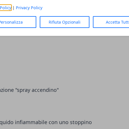
Policy
|
Privacy Policy
Personalizza
Rifiuta Opzionali
Accetta Tut
astro adesivo
zione "spray accendino"
liquido infiammabile con uno stoppino