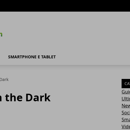
SMARTPHONE E TABLET
 Dark
CA
Gui
n the Dark
Ult
Ne
Soc
Sma
Vid