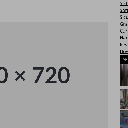
Sis
Sof
Sic
Gra
Cur
Har
Rev
Dow
AR