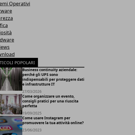
temi Operativi
tware
urezza
fica
iosità
dware
iews
nload
TICOLI POPOLARI
Business continuity aziendale:
perché gli UPS sono
indispensabili per proteggere dati
e infrastrutture IT
27/03/2026
Come organizzare un evento,
consigli pratici per una riuscita
perfetta
19/09/2025
Come usare Instagram per
promuovere la tua attività online?
23/06/2023