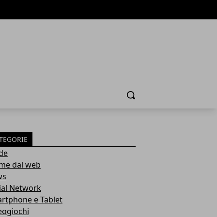
Cerca
TEGORIE
de
ime dal web
ws
ial Network
rtphone e Tablet
eogiochi