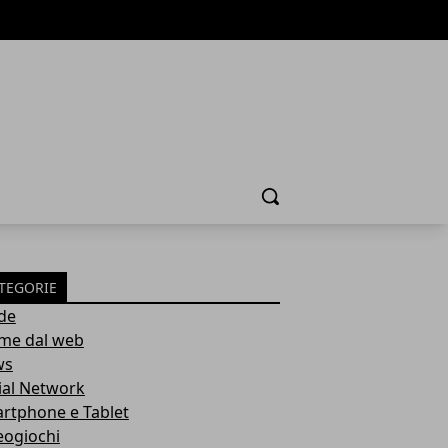
Cerca
TEGORIE
de
ime dal web
ws
ial Network
rtphone e Tablet
eogiochi