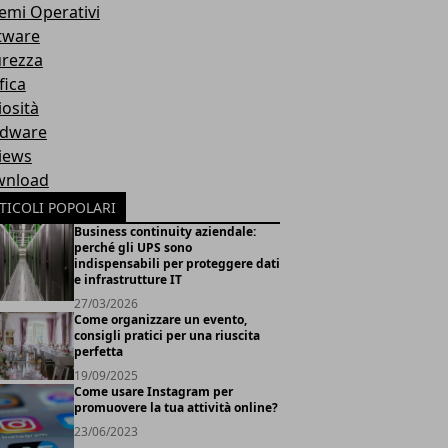
temi Operativi
tware
urezza
fica
iosità
dware
iews
nload
TICOLI POPOLARI
Business continuity aziendale:
perché gli UPS sono
indispensabili per proteggere dati
e infrastrutture IT
27/03/2026
Come organizzare un evento,
consigli pratici per una riuscita
perfetta
19/09/2025
Come usare Instagram per
promuovere la tua attività online?
23/06/2023