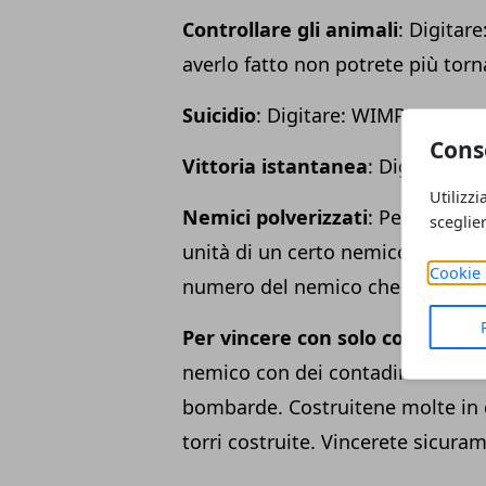
Controllare gli animali
: Digita
averlo fatto non potrete più torn
Suicidio
: Digitare: WIMPYWIMP
Cons
Vittoria istantanea
: Digitate: I
Utilizzi
Nemici polverizzati
: Per distru
sceglie
unità di un certo nemico digitate
Cookie 
numero del nemico che volete di
Per vincere con solo contadini 
nemico con dei contadini e man 
bombarde. Costruitene molte in d
torri costruite. Vincerete sicura