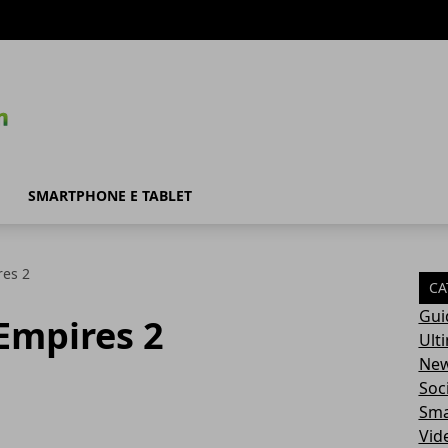
SMARTPHONE E TABLET
res 2
CA
Gui
Empires 2
Ult
Ne
Soc
Sma
Vid