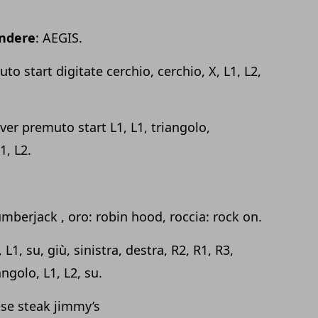
endere
: AEGIS.
to start digitate cerchio, cerchio, X, L1, L2,
ver premuto start L1, L1, triangolo,
1, L2.
lumberjack , oro: robin hood, roccia:
rock
on.
 L1, su, giù, sinistra, destra, R2, R1, R3,
ngolo, L1, L2, su.
ese steak jimmy’s