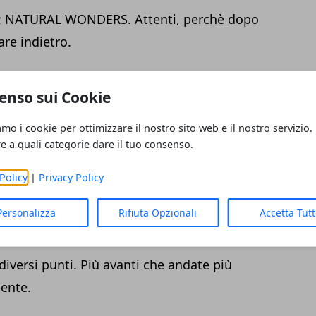
re: NATURAL WONDERS. Attenti, perchè dopo
are indietro.
YWIMPY.
enso sui Cookie
 WINNER.
amo i cookie per ottimizzare il nostro sito web e il nostro servizio.
ggere istantaneamente qualunque edificio e
re a quali categorie dare il tuo consenso.
: TORPEDO # dove il cancelletto sta per il
Policy
|
Privacy Policy
struggere.
Personalizza
Rifiuta Opzionali
Accetta Tut
e molta roccia
: Entrate nel territorio
mano che avanzate costruite torri
iversi punti. Più avanti che andate più
mente.