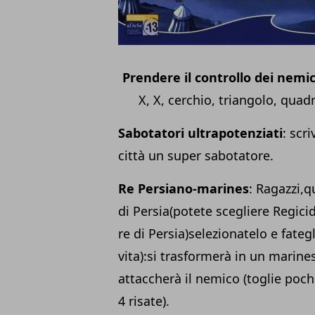
Prendere il controllo dei nemic
X, X, cerchio, triangolo, quadra
Sabotatori ultrapotenziati
: scr
città un super sabotatore.
Re Persiano-marines
: Ragazzi,
di Persia(potete scegliere Regici
re di Persia)selezionatelo e fate
vita):si trasformerà in un marine
attaccherà il nemico (toglie poch
4 risate).