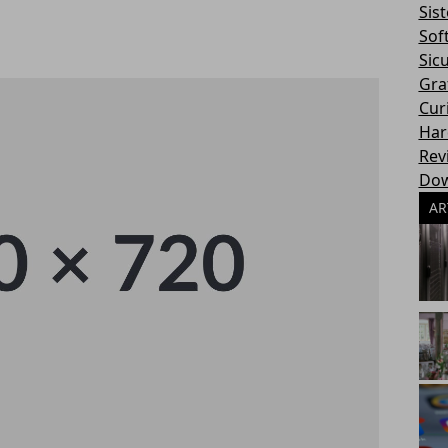
Sis
Sof
Sic
Gra
Cur
Har
Rev
Dow
AR