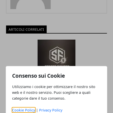
ARTICOLI CORRELATI
Consenso sui Cookie
L'editor di Street Fighter 6 crea
Utilizziamo i cookie per ottimizzare il nostro sito
personaggi da incubo
web e il nostro servizio. Puoi scegliere a quali
categorie dare il tuo consenso.
09/10/2022
Cookie Policy
|
Privacy Policy