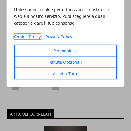
Cronologia Google come
Elon Musk troppo
cancellarla: diversa dalla
ambizioso si ma per il
Utilizziamo i cookie per ottimizzare il nostro sito
cronologia del browser
bene di Tesla
web e il nostro servizio. Puoi scegliere a quali
categorie dare il tuo consenso.
Cookie Policy
|
Privacy Policy
Personalizza
Redazione
Rifiuta Opzionali
Accetta Tutto
ARTICOLI CORRELATI