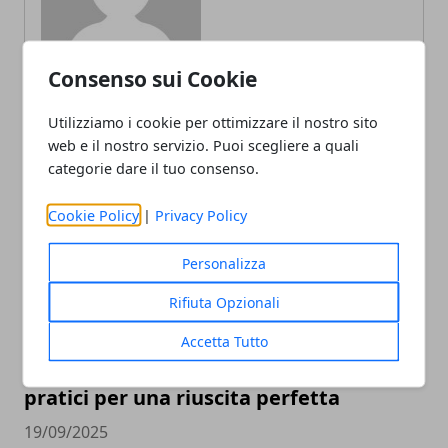
Consenso sui Cookie
Utilizziamo i cookie per ottimizzare il nostro sito
web e il nostro servizio. Puoi scegliere a quali
ARTICOLI CORRELATI
categorie dare il tuo consenso.
Cookie Policy
|
Privacy Policy
Personalizza
Rifiuta Opzionali
Accetta Tutto
Come organizzare un evento, consigli
pratici per una riuscita perfetta
19/09/2025