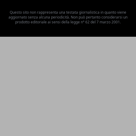
Questo sito non rappresenta una testata giornalistica in quanto viene
aggiornato senza alcuna periodicità. Non può pertanto considerarsi un
prodotto editoriale ai sensi della legge n° 62 del 7 marzo 2001.