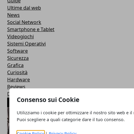
Guide
Ultime dal web
News
Social Network
Smartphone e Tablet
Videogiochi
Sistemi Operativi
Software
Sicurezza
Grafica
Curiosità
Hardware
Reviews
Download
Consenso sui Cookie
ARTICOLI POPOLARI
Utilizziamo i cookie per ottimizzare il nostro sito web e il
Puoi scegliere a quali categorie dare il tuo consenso.
Cookie Policy
|
Privacy Policy