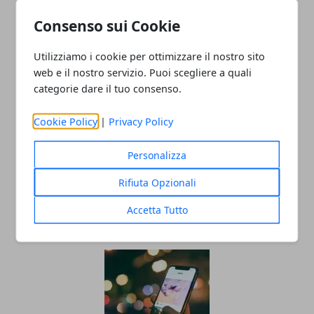
Consenso sui Cookie
ARTICOLI CORRELATI
Utilizziamo i cookie per ottimizzare il nostro sito
web e il nostro servizio. Puoi scegliere a quali
categorie dare il tuo consenso.
Cookie Policy
|
Privacy Policy
Personalizza
Apple Watch 8 e Apple Watch Ultra
Rifiuta Opzionali
condividono lo stesso processore
Accetta Tutto
16/09/2022