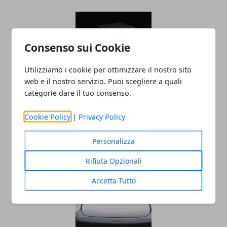
Consenso sui Cookie
Utilizziamo i cookie per ottimizzare il nostro sito
web e il nostro servizio. Puoi scegliere a quali
categorie dare il tuo consenso.
Xbox Series X e Playstation 5 stanno già
volgendo al termine
Cookie Policy
|
Privacy Policy
09/10/2022
Personalizza
Rifiuta Opzionali
Accetta Tutto