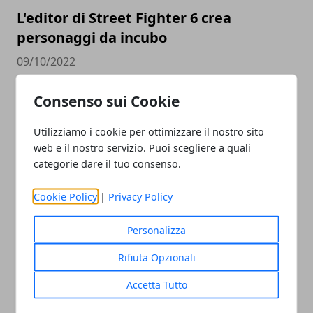
L'editor di Street Fighter 6 crea
personaggi da incubo
09/10/2022
Consenso sui Cookie
Utilizziamo i cookie per ottimizzare il nostro sito
web e il nostro servizio. Puoi scegliere a quali
categorie dare il tuo consenso.
Cookie Policy
|
Privacy Policy
Xbox Series X e Playstation 5 stanno già
volgendo al termine
Personalizza
09/10/2022
Rifiuta Opzionali
Accetta Tutto