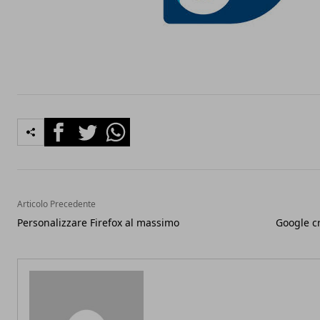
Facebook
Twitter
Whatsapp
Articolo Precedente
Personalizzare Firefox al massimo
Google c