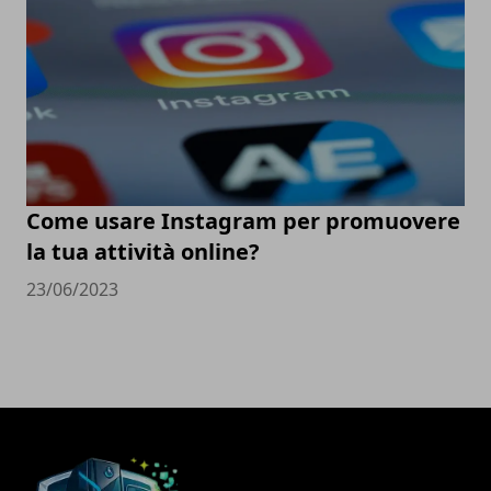
Come usare Instagram per promuovere
la tua attività online?
23/06/2023