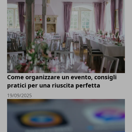
Come organizzare un evento, consigli
pratici per una riuscita perfetta
19/09/2025