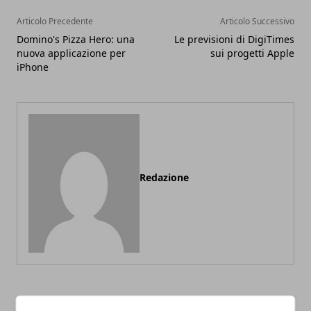
Articolo Precedente
Articolo Successivo
Domino's Pizza Hero: una
Le previsioni di DigiTimes
nuova applicazione per
sui progetti Apple
iPhone
Redazione
ARTICOLI CORRELATI