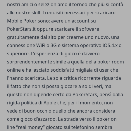
nostri amici o selezioniamo il torneo che più si confà
alle nostre skill. I requisiti necessari per scaricare
Mobile Poker sono: avere
un account su
PokerStars.it
oppure scaricare il software
gratuitamente dal sito per crearne uno nuovo, una
connessione WiFi o 3G e sistema operativo iOS.4.x o
superiore. L'esperienza di gioco è davvero
sorprendentemente simile a quella della poker room
online e ha lasciato soddisfatti migliaia di user che
l'hanno scaricata. La sola critica ricorrente riguarda
il fatto che non si possa giocare a soldi veri, ma
questo non dipende certo da PokerStars, bensì dalla
rigida politica di Apple che, per il momento, non
vede di buon occhio quello che ancora considera
come gioco d'azzardo. La strada verso il
poker
on
line “real money” giocato sul telefonino sembra