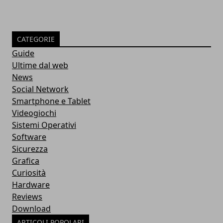
CATEGORIE
Guide
Ultime dal web
News
Social Network
Smartphone e Tablet
Videogiochi
Sistemi Operativi
Software
Sicurezza
Grafica
Curiosità
Hardware
Reviews
Download
ARTICOLI POPOLARI