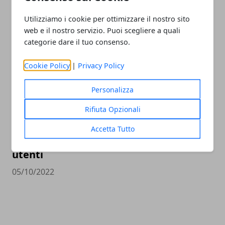
Xbox Series X e Playstation 5 stanno già
volgendo al termine
Utilizziamo i cookie per ottimizzare il nostro sito
web e il nostro servizio. Puoi scegliere a quali
09/10/2022
categorie dare il tuo consenso.
Cookie Policy
|
Privacy Policy
Personalizza
Rifiuta Opzionali
Accetta Tutto
Il nuovo firmware PS5 preoccupa gli
utenti
05/10/2022