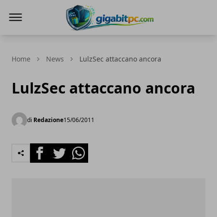
Gigabitpc
Home
News
LulzSec attaccano ancora
LulzSec attaccano ancora
di
Redazione
15/06/2011
Facebook
Twitter
Whatsapp