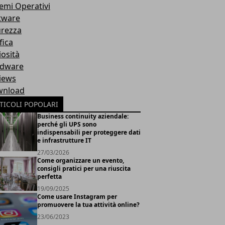
temi Operativi
tware
urezza
fica
iosità
dware
iews
nload
TICOLI POPOLARI
Business continuity aziendale:
perché gli UPS sono
indispensabili per proteggere dati
e infrastrutture IT
27/03/2026
Come organizzare un evento,
consigli pratici per una riuscita
perfetta
19/09/2025
Come usare Instagram per
promuovere la tua attività online?
23/06/2023