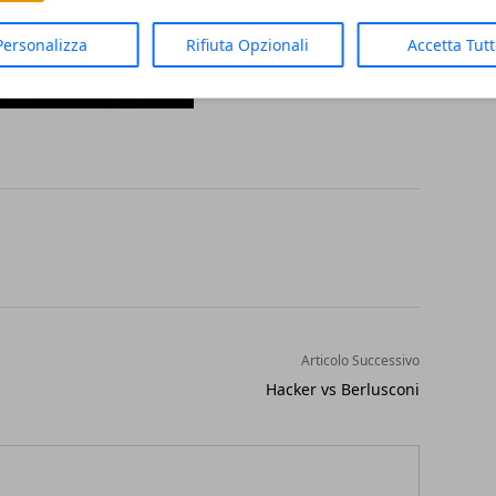
Personalizza
Rifiuta Opzionali
Accetta Tut
Articolo Successivo
Hacker vs Berlusconi