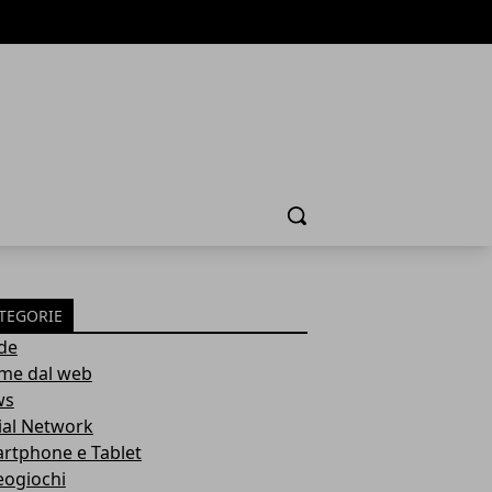
Cerca
TEGORIE
de
ime dal web
ws
ial Network
rtphone e Tablet
eogiochi