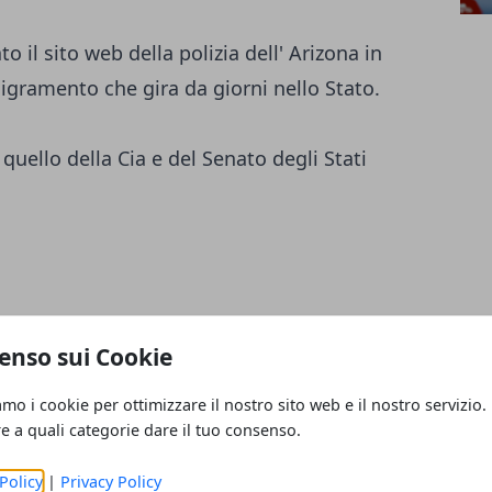
o il sito web della polizia dell' Arizona in
gramento che gira da giorni nello Stato.
quello della Cia e del Senato degli Stati
enso sui Cookie
amo i cookie per ottimizzare il nostro sito web e il nostro servizio.
re a quali categorie dare il tuo consenso.
Policy
|
Privacy Policy