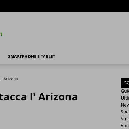
SMARTPHONE E TABLET
l' Arizona
CA
Gui
tacca l' Arizona
Ult
Ne
Soc
Sma
Vid