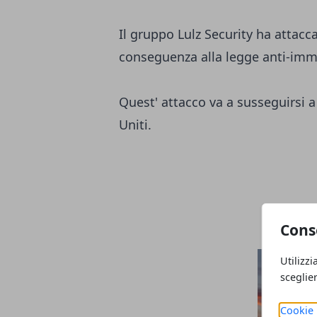
Il gruppo Lulz Security ha attaccat
conseguenza alla legge anti-immi
Quest' attacco va a susseguirsi a 
Uniti.
Cons
Utilizzi
sceglie
Cookie 