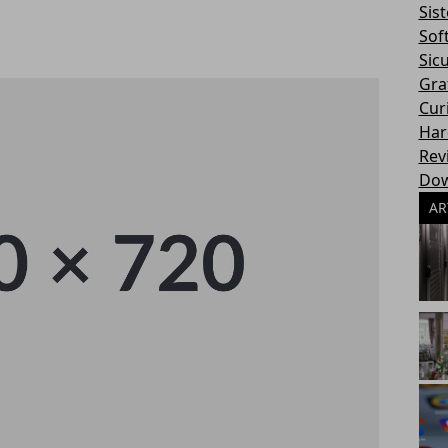
Sis
Sof
Sic
Gra
Cur
Har
Rev
Dow
AR