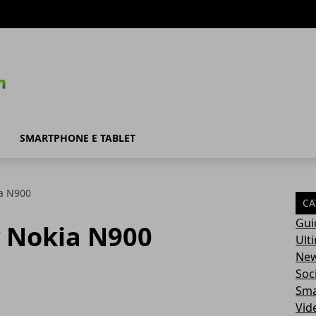
SMARTPHONE E TABLET
ia N900
CA
Gui
y Nokia N900
Ult
Ne
Soc
Sma
Vid