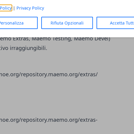
di maemo.org
Policy
|
Privacy Policy
in server mirror e contengono gli stessi
Personalizza
Rifiuta Opzionali
Accetta Tut
ti nei server maemo.org. Sono da utilizzare
 (Maemo Extras, Maemo Testing, Maemo Devel)
ivo irraggiungibili.
eemoe.org/repository.maemo.org/extras/
eemoe.org/repository.maemo.org/extras-