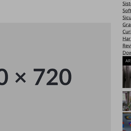
Sis
Sof
Sic
Gra
Cur
Har
Rev
Dow
AR