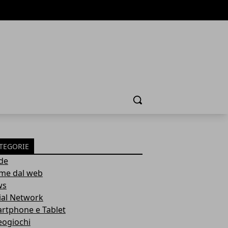
Cerca
TEGORIE
de
ime dal web
ws
ial Network
rtphone e Tablet
eogiochi