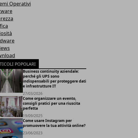
temi Operativi
tware
urezza
fica
iosità
dware
iews
nload
TICOLI POPOLARI
Business continuity aziendale:
perché gli UPS sono
indispensabili per proteggere dati
e infrastrutture IT
27/03/2026
Come organizzare un evento,
consigli pratici per una riuscita
perfetta
19/09/2025
Come usare Instagram per
promuovere la tua attività online?
23/06/2023