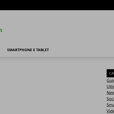
SMARTPHONE E TABLET
CA
Gui
Ult
Ne
Soc
Sma
Vid