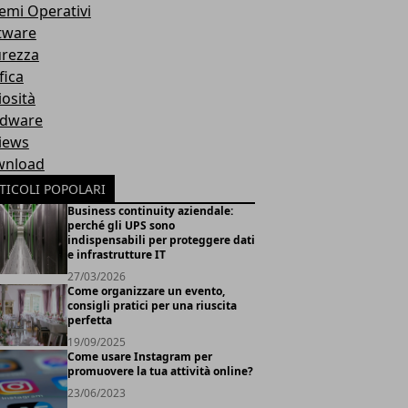
temi Operativi
tware
urezza
fica
iosità
dware
iews
nload
TICOLI POPOLARI
Business continuity aziendale:
perché gli UPS sono
indispensabili per proteggere dati
e infrastrutture IT
27/03/2026
Come organizzare un evento,
consigli pratici per una riuscita
perfetta
19/09/2025
Come usare Instagram per
promuovere la tua attività online?
23/06/2023