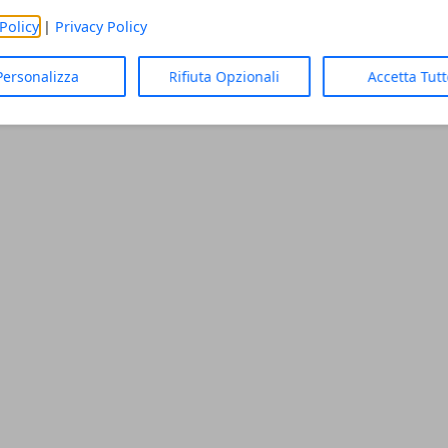
ial news, social network
Policy
|
Privacy Policy
Personalizza
Rifiuta Opzionali
Accetta Tut