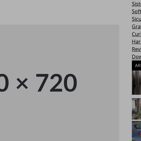
Sis
Sof
Sic
Gra
Cur
Har
Rev
Dow
AR