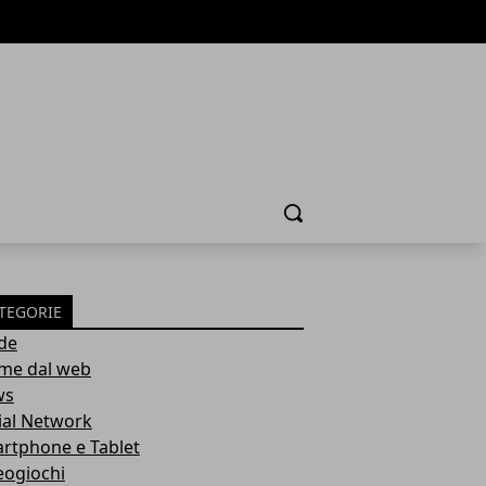
Cerca
TEGORIE
de
ime dal web
ws
ial Network
rtphone e Tablet
eogiochi