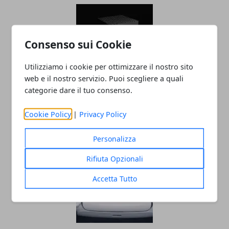
Consenso sui Cookie
Utilizziamo i cookie per ottimizzare il nostro sito
web e il nostro servizio. Puoi scegliere a quali
categorie dare il tuo consenso.
Xbox Series X e Playstation 5 stanno già
volgendo al termine
Cookie Policy
|
Privacy Policy
09/10/2022
Personalizza
Rifiuta Opzionali
Accetta Tutto