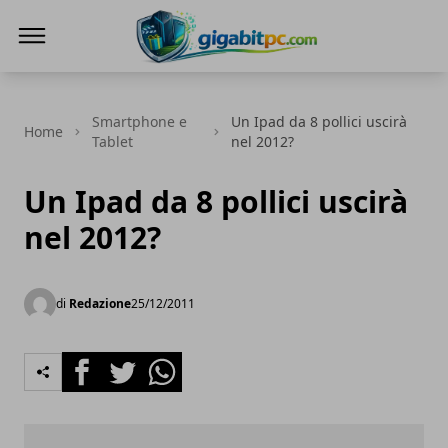
Gigabitpc
Smartphone e
Un Ipad da 8 pollici uscirà
Home
Tablet
nel 2012?
Un Ipad da 8 pollici uscirà
nel 2012?
di
Redazione
25/12/2011
Facebook
Twitter
Whatsapp