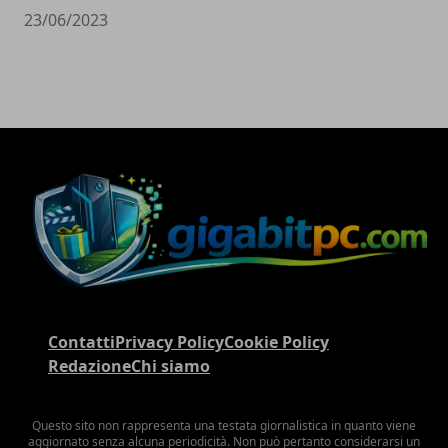
23/06/2023
Contatti
Privacy Policy
Cookie Policy
Redazione
Chi siamo
Questo sito non rappresenta una testata giornalistica in quanto viene
aggiornato senza alcuna periodicità. Non può pertanto considerarsi un