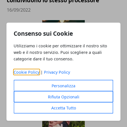
condividono lo stesso processore
16/09/2022
Consenso sui Cookie
Utilizziamo i cookie per ottimizzare il nostro sito
web e il nostro servizio. Puoi scegliere a quali
categorie dare il tuo consenso.
Quali sono gli smartphone più veloci al
Cookie Policy
|
Privacy Policy
mondo
Personalizza
05/08/2022
Rifiuta Opzionali
Accetta Tutto