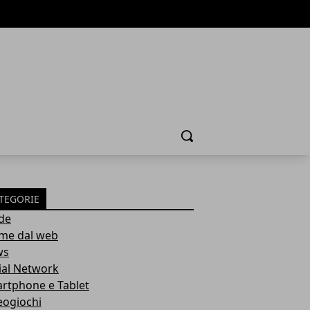
Cerca
TEGORIE
de
ime dal web
ws
ial Network
rtphone e Tablet
eogiochi