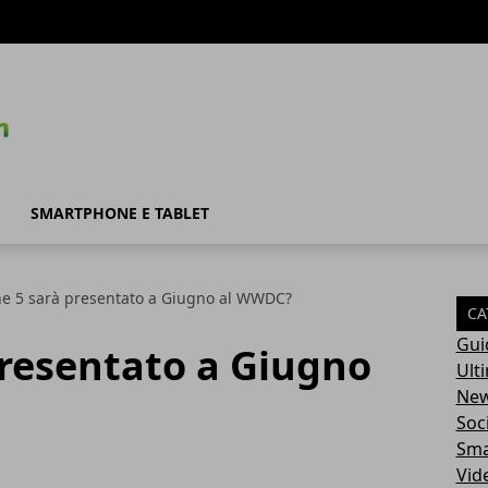
SMARTPHONE E TABLET
e 5 sarà presentato a Giugno al WWDC?
CA
Gui
presentato a Giugno
Ult
Ne
Soc
Sma
Vid