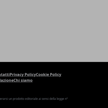
tatti
Privacy Policy
Cookie Policy
dazione
Chi siamo
arsi un prodotto editoriale ai sensi della legge n°