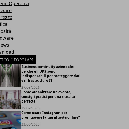
temi Operativi
tware
urezza
fica
iosità
dware
iews
nload
TICOLI POPOLARI
Business continuity aziendale:
perché gli UPS sono
indispensabili per proteggere dati
e infrastrutture IT
27/03/2026
Come organizzare un evento,
consigli pratici per una riuscita
perfetta
19/09/2025
Come usare Instagram per
promuovere la tua attività online?
23/06/2023