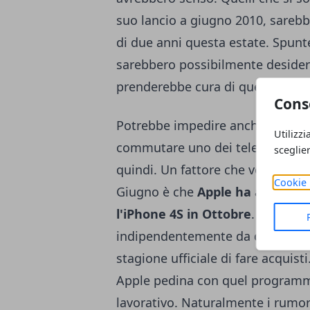
suo lancio a giugno 2010, sareb
di due anni questa estate. Spunte
sarebbero possibilmente desidera
prenderebbe cura di quei 4 acquir
Cons
Potrebbe impedire anche a quei c
Utilizzi
commutare uno dei telefoni Androi
sceglie
quindi. Un fattore che vola poten
Cookie 
Giugno è che
Apple ha avuto su
l'iPhone 4S in Ottobre
. La gent
indipendentemente da quando ess
stagione ufficiale di fare acquis
Apple pedina con quel programma 
lavorativo. Naturalmente i rumori