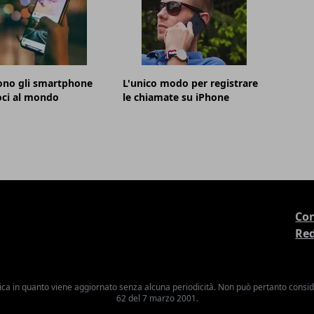
ono gli smartphone
L'unico modo per registrare
oci al mondo
le chiamate su iPhone
Con
Re
ica in quanto viene aggiornato senza alcuna periodicità. Non può pertanto consider
62 del 7 marzo 2001.