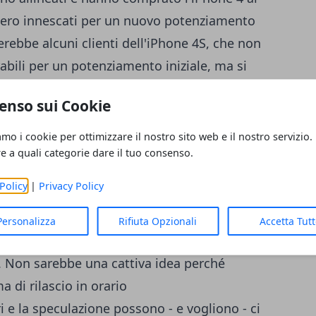
bero innescati per un nuovo potenziamento
rebbe alcuni clienti dell'iPhone 4S, che non
bili per un potenziamento iniziale, ma si
enti iPhone iniziali.
enso sui Cookie
lienti potenziamento desiderabili di
amo i cookie per ottimizzare il nostro sito web e il nostro servizio.
d di livello elevato titoli di fabbricazione
re a quali categorie dare il tuo consenso.
zialmente contro il rumore di rilascio a
Policy
|
Privacy Policy
ccesso monumentale nel rilasciare
e comprerà iPhone in branchi
Personalizza
Rifiuta Opzionali
Accetta Tut
i sono rilasciati, ma le vacanze sono la
ti. Non sarebbe una cattiva idea perché
di rilascio in orario
 e la speculazione possono - e vogliono - ci