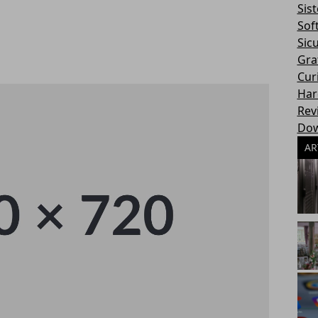
Sis
Sof
Sic
Gra
Cur
Har
Rev
Dow
AR