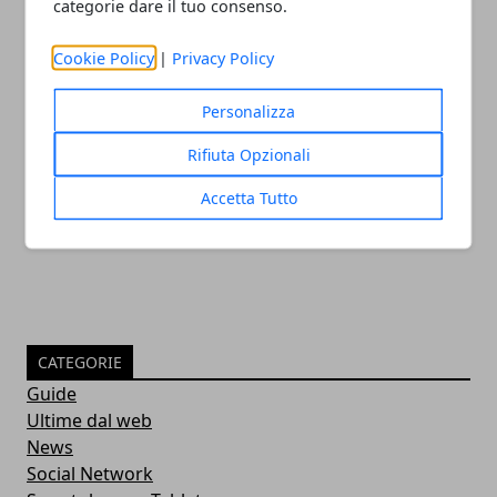
categorie dare il tuo consenso.
Cookie Policy
|
Privacy Policy
Personalizza
Il nuovo firmware PS5 preoccupa gli
Rifiuta Opzionali
utenti
Accetta Tutto
05/10/2022
CATEGORIE
Guide
Ultime dal web
News
Social Network