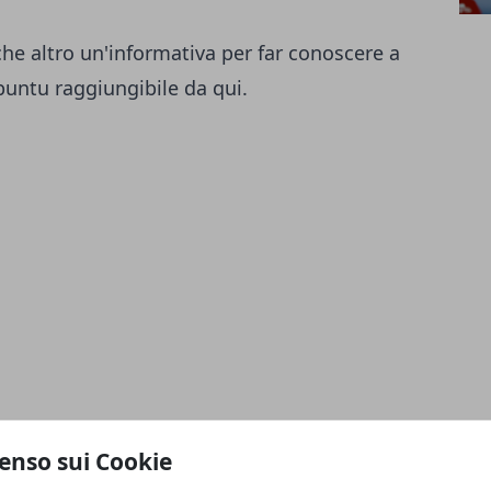
e altro un'informativa per far conoscere a
 Ubuntu raggiungibile da
qui
.
enso sui Cookie