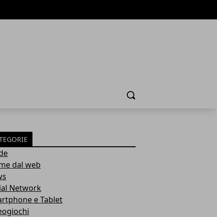
Cerca
TEGORIE
de
ime dal web
ws
ial Network
rtphone e Tablet
eogiochi