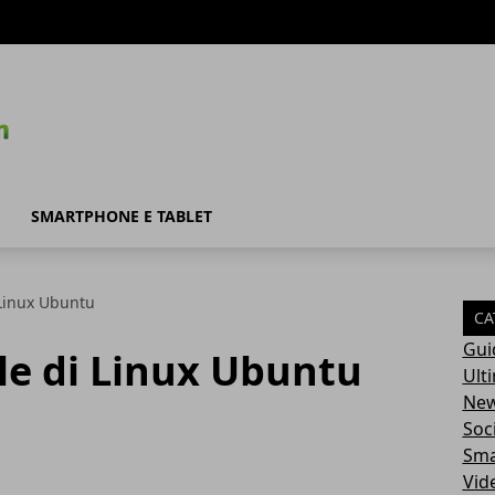
SMARTPHONE E TABLET
i Linux Ubuntu
CA
Gui
ale di Linux Ubuntu
Ult
Ne
Soc
Sma
Vid