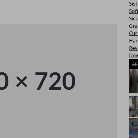
Sis
Sof
Sic
Gra
Cur
Har
Rev
Dow
AR