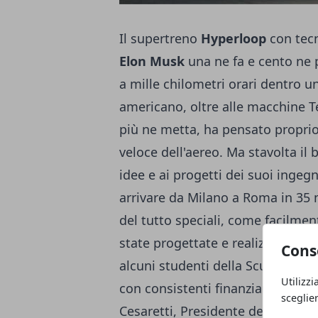
Il supertreno
Hyperloop
con tecno
Elon Musk
una ne fa e cento ne 
a mille chilometri orari dentro un
americano, oltre alle macchine Te
più ne metta, ha pensato propri
veloce dell'aereo. Ma stavolta il
idee e ai progetti dei suoi ingegn
arrivare da Milano a Roma in 35 m
del tutto speciali, come facilmen
state progettate e realizzate dal
Cons
alcuni studenti della Scuola Supe
Utilizzi
con consistenti finanziamenti da 
sceglie
Cesaretti, Presidente della Start-