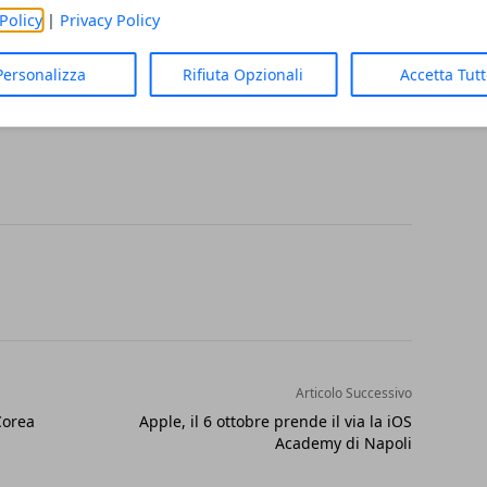
Policy
|
Privacy Policy
in questi mesi. Siamo molto soddisfatti dei
logia funziona e ha margini di sviluppo molto
Personalizza
Rifiuta Opzionali
Accetta Tut
ospensioni sono stati già inviati negli Stati
Articolo Successivo
Corea
Apple, il 6 ottobre prende il via la iOS
Academy di Napoli