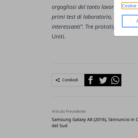
Cookie 
orgogliosi del tanto lavoro svolto 
primi test di laboratorio, la tecno
interessanti”.
Tre prototipi delle s
Uniti.
Facebook
Twitter
Whatsapp
Condividi
Articolo Precedente
Samsung Galaxy A8 (2016), l’annuncio in 
del Sud