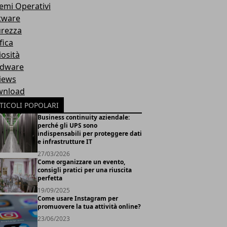
temi Operativi
tware
urezza
fica
iosità
dware
iews
nload
TICOLI POPOLARI
Business continuity aziendale:
perché gli UPS sono
indispensabili per proteggere dati
e infrastrutture IT
27/03/2026
Come organizzare un evento,
consigli pratici per una riuscita
perfetta
19/09/2025
Come usare Instagram per
promuovere la tua attività online?
23/06/2023