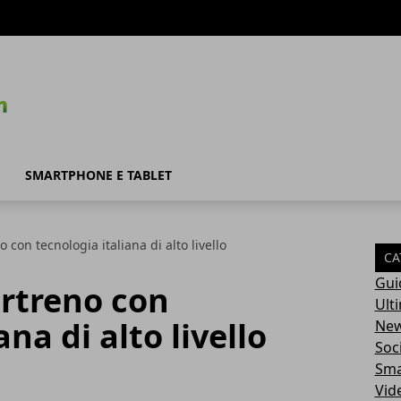
SMARTPHONE E TABLET
con tecnologia italiana di alto livello
CA
Gui
rtreno con
Ult
ana di alto livello
Ne
Soc
Sma
Vid