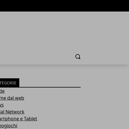
Cerca
TEGORIE
de
ime dal web
ws
ial Network
rtphone e Tablet
eogiochi