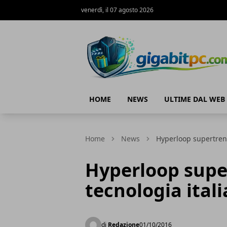
venerdì, il 07 agosto 2026
Gigabitpc
HOME
NEWS
ULTIME DAL WEB
Home
News
Hyperloop supertreno 
Hyperloop supe
tecnologia itali
di
Redazione
01/10/2016