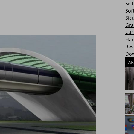
Sis
Sof
Sic
Gra
Cur
Har
Rev
Dow
AR