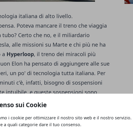
logia italiana di alto livello.
pensa. Poteva mancare il treno che viaggia
 tubo? Certo che no, e il miliardario
sla, alle missioni su Marte e chi più ne ha
o a
Hyperloop
, il treno dei miracoli più
 buon Elon ha pensato di aggiungere alle sue
eri, un po' di tecnologia tutta italiana. Per
inuti c'è, infatti, bisogno di sospensioni
te intuibile, e queste sospensioni sono
la start-up nostrana Ales Tech, messa su da
enso sui Cookie
riore Sant'Anna e dall'Università di Pisa,
amo i cookie per ottimizzare il nostro sito web e il nostro servizio.
parte di alcune imprese italiane. Dice Luca
re a quali categorie dare il tuo consenso.
up: “
E' un punto di partenza che ci rende