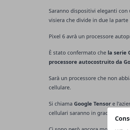
Saranno dispositivi eleganti co
visiera che divide in due la parte
Pixel 6 avrà un processore auto
È stato confermato che
la serie
processore autocostruito da G
Sarà un processore che non abbia
cellulare.
Si chiama
Google Tensor
e l'azie
cellulari saranno in grado di far
Cons
Ci sono però ancora molte cose