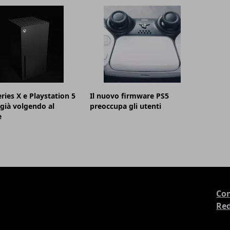
ries X e Playstation 5
Il nuovo firmware PS5
già volgendo al
preoccupa gli utenti
e
Con
Re