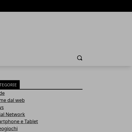
Cerca
TEGORIE
de
ime dal web
ws
ial Network
rtphone e Tablet
eogiochi