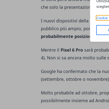
Utilizzi
sceglie
che solo la presentazione ufficial
Cookie 
I nuovi dispositivi della Google 
pubblico più ampio, poiché il
Pix
probabilmente posizionato nel
Mentre il
Pixel 6 Pro
sarà probabi
4). Non si sa ancora molto sulle sp
Google ha confermato che la nuo
(settembre, ottobre o novembre) n
Molto probabile ad ottobre, prop
possibilmente insieme ad Androi