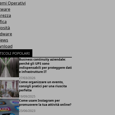
temi Operativi
tware
urezza
fica
iosità
dware
iews
nload
TICOLI POPOLARI
Business continuity aziendale:
perché gli UPS sono
indispensabili per proteggere dati
e infrastrutture IT
27/03/2026
Come organizzare un evento,
consigli pratici per una riuscita
perfetta
19/09/2025
Come usare Instagram per
promuovere la tua attività online?
23/06/2023