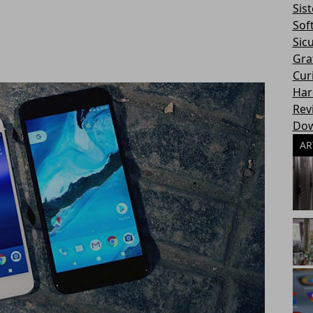
Sis
Sof
Sic
Gra
Cur
Har
Rev
Dow
AR