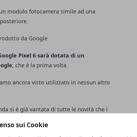
n un modulo fotocamera simile ad una
 posteriore.
prodotto da Google
Google Pixel 6
sarà dotata di un
oogle
, che è la prima volta.
mo ancora visto utilizzato in nessun altro
nda si è già vantata di tutte le novità che i
e con questo chip costruito su misura.
enso sui Cookie
 che non sappiamo su
Google Pixel 6
, cose