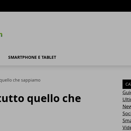
SMARTPHONE E TABLET
o quello che sappiamo
CA
Gui
tutto quello che
Ult
Ne
Soc
Sma
Vid