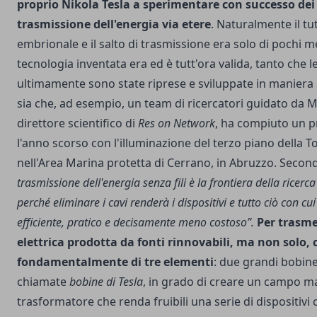
proprio Nikola Tesla a sperimentare con successo dei d
trasmissione dell'energia via etere
. Naturalmente il tut
embrionale e il salto di trasmissione era solo di pochi met
tecnologia inventata era ed è tutt'ora valida, tanto che l
ultimamente sono state riprese e sviluppate in maniera
sia che, ad esempio, un team di ricercatori guidato da M
direttore scientifico di
Res on Network
, ha compiuto un 
l'anno scorso con l'illuminazione del terzo piano della T
nell'Area Marina protetta di Cerrano, in Abruzzo. Second
trasmissione dell'energia senza fili è la frontiera della ricerca
perché eliminare i cavi renderà i dispositivi e tutto ciò con c
efficiente, pratico e decisamente meno costoso”.
Per trasme
elettrica prodotta da fonti rinnovabili, ma non solo, 
fondamentalmente di tre elementi
: due grandi bobin
chiamate
bobine di Tesla
, in grado di creare un campo m
trasformatore che renda fruibili una serie di dispositivi 