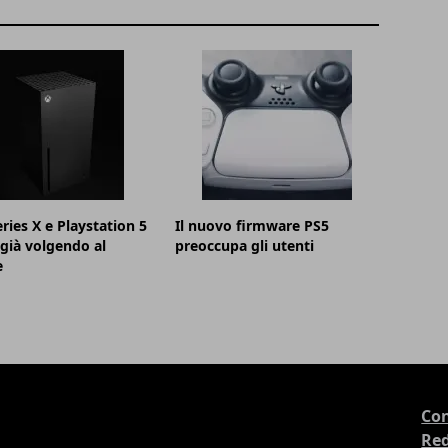
ries X e Playstation 5
Il nuovo firmware PS5
già volgendo al
preoccupa gli utenti
e
Con
Re