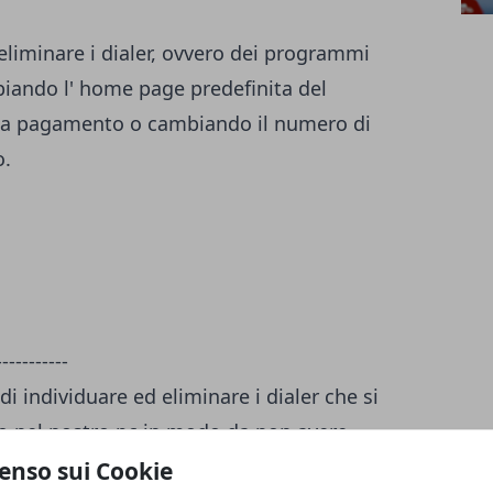
liminare i dialer, ovvero dei programmi
iando l' home page predefinita del
iti a pagamento o cambiando il numero di
o.
-----------
i individuare ed eliminare i dialer che si
o nel nostro pc in modo da non avere
minare file
enso sui Cookie