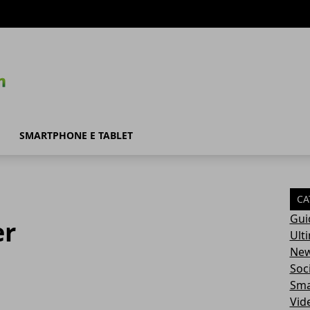
SMARTPHONE E TABLET
CA
Gui
er
Ult
Ne
Soc
Sma
Vid