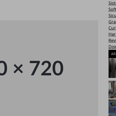
Sis
Sof
Sic
Gra
Cur
Har
Rev
Dow
AR