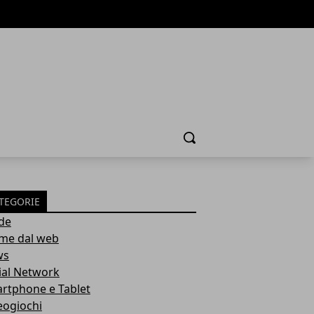
Cerca
TEGORIE
de
ime dal web
ws
ial Network
rtphone e Tablet
eogiochi