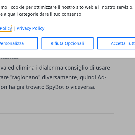
 per niente.
amo i cookie per ottimizzare il nostro sito web e il nostro servizio.
re a quali categorie dare il tuo consenso.
Policy
|
Privacy Policy
Personalizza
Rifiuta Opzionali
Accetta Tut
-----------
va ed elimina i dialer ma consiglio di usare
tware "ragionano" diversamente, quindi Ad-
non ha già trovato SpyBot o viceversa.