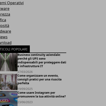
temi Operativi
tware
urezza
fica
iosità
dware
iews
nload
TICOLI POPOLARI
Business continuity aziendale:
perché gli UPS sono
indispensabili per proteggere dati
e infrastrutture IT
27/03/2026
Come organizzare un evento,
consigli pratici per una riuscita
perfetta
19/09/2025
Come usare Instagram per
promuovere la tua attività online?
23/06/2023