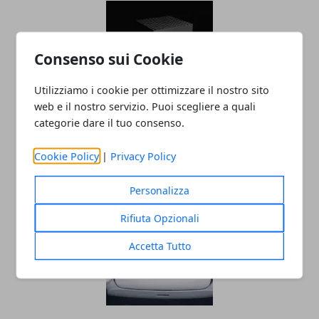
Consenso sui Cookie
Utilizziamo i cookie per ottimizzare il nostro sito
web e il nostro servizio. Puoi scegliere a quali
categorie dare il tuo consenso.
Xbox Series X e Playstation 5 stanno già
volgendo al termine
Cookie Policy
|
Privacy Policy
09/10/2022
Personalizza
Rifiuta Opzionali
Accetta Tutto