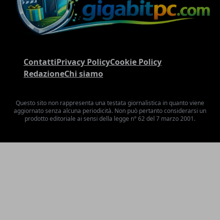
Contatti
Privacy Policy
Cookie Policy
Redazione
Chi siamo
Questo sito non rappresenta una testata giornalistica in quanto viene
aggiornato senza alcuna periodicità. Non può pertanto considerarsi un
prodotto editoriale ai sensi della legge n° 62 del 7 marzo 2001.