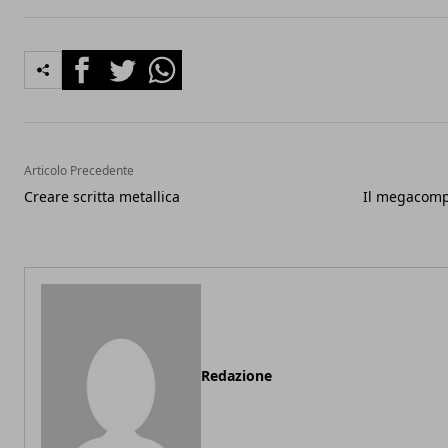
Facebook
Twitter
Whatsapp
Articolo Precedente
Creare scritta metallica
Il megacompu
Redazione