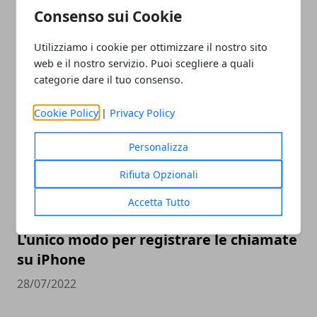
Consenso sui Cookie
Quali sono gli smartphone più veloci al
Utilizziamo i cookie per ottimizzare il nostro sito
mondo
web e il nostro servizio. Puoi scegliere a quali
categorie dare il tuo consenso.
05/08/2022
Cookie Policy
|
Privacy Policy
Personalizza
Rifiuta Opzionali
Accetta Tutto
L'unico modo per registrare le chiamate
su iPhone
28/07/2022