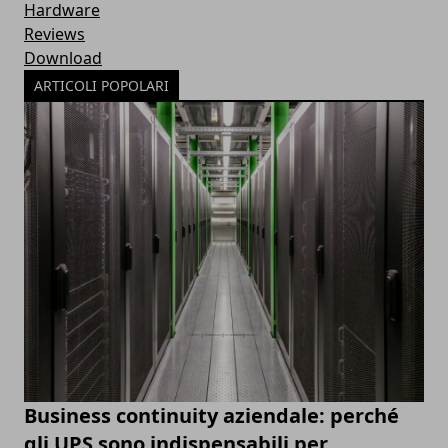
Hardware
Reviews
Download
ARTICOLI POPOLARI
Business continuity aziendale: perché
gli UPS sono indispensabili per