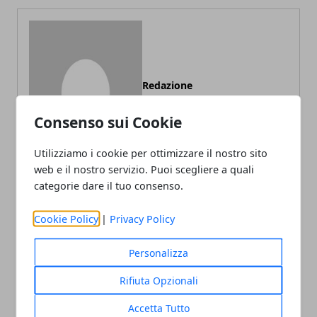
Redazione
Consenso sui Cookie
Utilizziamo i cookie per ottimizzare il nostro sito
web e il nostro servizio. Puoi scegliere a quali
categorie dare il tuo consenso.
Cookie Policy
|
Privacy Policy
ARTICOLI CORRELATI
Personalizza
Rifiuta Opzionali
Accetta Tutto