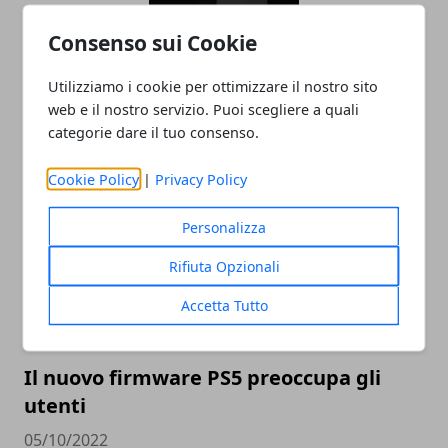
Consenso sui Cookie
Utilizziamo i cookie per ottimizzare il nostro sito
Xbox Series X e Playstation 5 stanno già
web e il nostro servizio. Puoi scegliere a quali
volgendo al termine
categorie dare il tuo consenso.
09/10/2022
Cookie Policy
|
Privacy Policy
Personalizza
Rifiuta Opzionali
Accetta Tutto
Il nuovo firmware PS5 preoccupa gli
utenti
05/10/2022