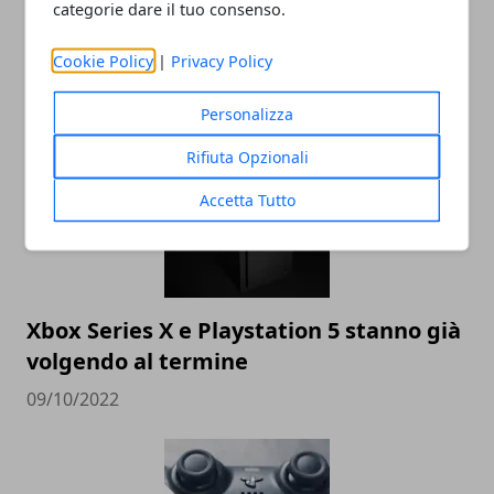
categorie dare il tuo consenso.
L'editor di Street Fighter 6 crea
personaggi da incubo
Cookie Policy
|
Privacy Policy
09/10/2022
Personalizza
Rifiuta Opzionali
Accetta Tutto
Xbox Series X e Playstation 5 stanno già
volgendo al termine
09/10/2022