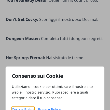
You're Already Dead!
:
Ottieni un hit count di 650.
Don't Get Cocky:
Sconfiggi il mostruoso Decimal.
Dungeon Master:
Completa tutti i dungeon segreti.
Hot Springs Eternal:
Hai visitato le terme.
Consenso sui Cookie
Son of a
Beach:
Hai visitato la spiaggia.
Utilizziamo i cookie per ottimizzare il nostro sito
web e il nostro servizio. Puoi scegliere a quali
They Mostly Come Out at Night:
Sconfiggi i
categorie dare il tuo consenso.
quattro tipi di mostri segreti.
Cookie Policy
|
Privacy Policy