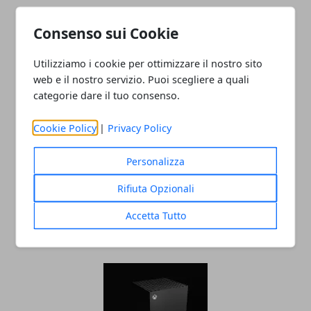
Consenso sui Cookie
ARTICOLI CORRELATI
Utilizziamo i cookie per ottimizzare il nostro sito
web e il nostro servizio. Puoi scegliere a quali
categorie dare il tuo consenso.
Cookie Policy
|
Privacy Policy
Personalizza
Rifiuta Opzionali
L'editor di Street Fighter 6 crea
personaggi da incubo
Accetta Tutto
09/10/2022