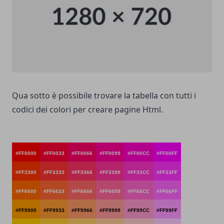
Qua sotto è possibile trovare la tabella con tutti i
codici dei colori per creare pagine Html.
#FF0000
#FF0033
#FF0066
#FF0099
#FF00CC
#FF00FF
#FF3300
#FF3333
#FF3366
#FF3399
#FF33CC
#FF33FF
#FF6600
#FF6633
#FF6666
#FF6699
#FF66CC
#FF66FF
#FF9900
#FF9933
#FF9966
#FF9999
#FF99CC
#FF99FF