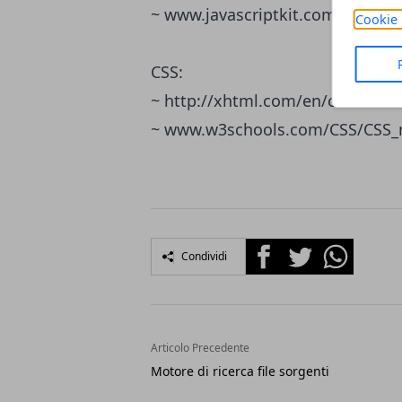
~
www.javascriptkit.com/jsref/
Cookie 
CSS:
~
http://xhtml.com/en/css/refer
~
www.w3schools.com/CSS/CSS_r
Facebook
Twitter
Whatsapp
Condividi
Articolo Precedente
Motore di ricerca file sorgenti