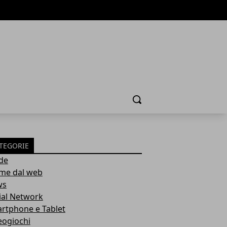
Cerca
TEGORIE
de
ime dal web
ws
ial Network
rtphone e Tablet
eogiochi