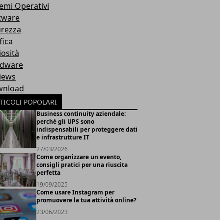
temi Operativi
tware
urezza
fica
iosità
dware
iews
nload
TICOLI POPOLARI
Business continuity aziendale:
perché gli UPS sono
indispensabili per proteggere dati
e infrastrutture IT
27/03/2026
Come organizzare un evento,
consigli pratici per una riuscita
perfetta
19/09/2025
Come usare Instagram per
promuovere la tua attività online?
23/06/2023