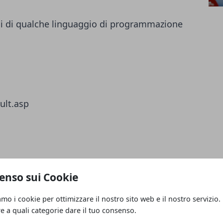
ciali di qualche linguaggio di programmazione
ult.asp
enso sui Cookie
/Core_Ja....._JavaScript_1.5
amo i cookie per ottimizzare il nostro sito web e il nostro servizio.
re a quali categorie dare il tuo consenso.
ult.asp