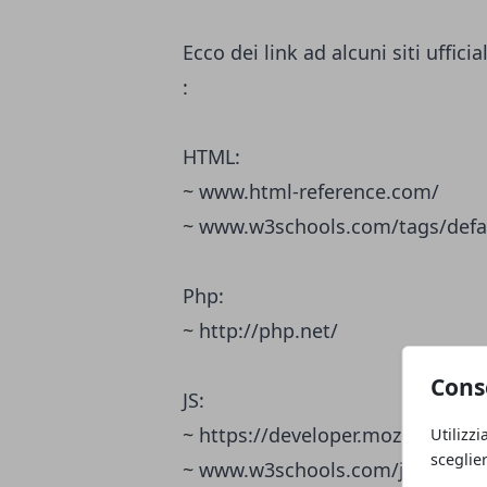
Ecco dei link ad alcuni siti uffi
:
HTML:
~
www.html-reference.com/
~
www.w3schools.com/tags/defa
Php:
~
http://php.net/
Cons
JS:
~
https://developer.mozilla.org/en
Utilizzi
sceglie
~
www.w3schools.com/jsref/defa