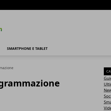
SMARTPHONE E TABLET
ammazione
CA
Gui
programmazione
Ult
Ne
Soc
Sma
Vid