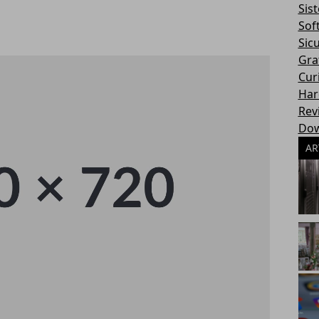
Sis
Sof
Sic
Gra
Cur
Har
Rev
Dow
AR