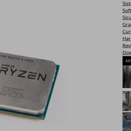
Sis
Sof
Sic
Gra
Cur
Har
Rev
Dow
AR