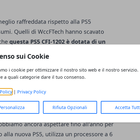
eglio raffreddata rispetto alla PS5
onsumi. Quelli di WccFTech hanno scavato
 che
questa PS5 CFI-1202 è dotata di un
to
, un Oberon Plus.
enso sui Cookie
?v=21vJ9XBozeI
amo i cookie per ottimizzare il nostro sito web e il nostro servizio.
re a quali categorie dare il tuo consenso.
gia a 6 nm di TSMC. La console ha un
Policy
|
Privacy Policy
 che rende il dispositivo più leggero.
Personalizza
Rifiuta Opzionali
Accetta Tut
ggiornamenti della sua console intorno al
dobbiamo ancora aspettare fino all'anno per
 alla nuova PS5, utilizza un processore a 6