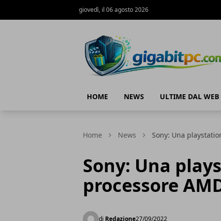
giovedì, il 06 agosto 2026
Gigabitpc
HOME
NEWS
ULTIME DAL WEB
Home
News
Sony: Una playstati
Sony: Una plays
processore AM
di
Redazione
27/09/2022