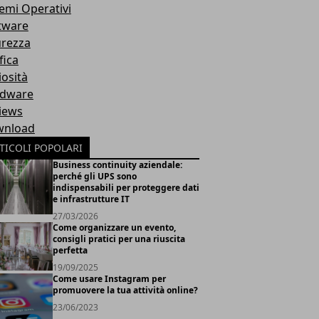
temi Operativi
tware
urezza
fica
iosità
dware
iews
nload
TICOLI POPOLARI
Business continuity aziendale:
perché gli UPS sono
indispensabili per proteggere dati
e infrastrutture IT
27/03/2026
Come organizzare un evento,
consigli pratici per una riuscita
perfetta
19/09/2025
Come usare Instagram per
promuovere la tua attività online?
23/06/2023