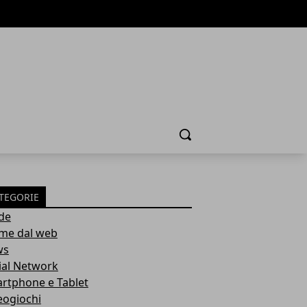
Cerca
TEGORIE
de
ime dal web
ws
ial Network
rtphone e Tablet
eogiochi