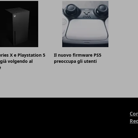
ries X e Playstation 5
Il nuovo firmware PS5
già volgendo al
preoccupa gli utenti
e
Con
Re