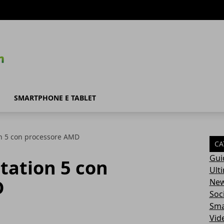
SMARTPHONE E TABLET
on 5 con processore AMD
CA
Gui
tation 5 con
Ult
D
Ne
Soc
Sma
Vid