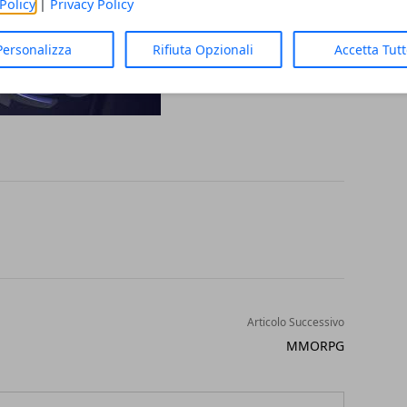
Policy
|
Privacy Policy
Personalizza
Rifiuta Opzionali
Accetta Tut
Articolo Successivo
MMORPG