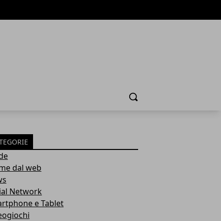
Cerca
TEGORIE
de
ime dal web
ws
ial Network
rtphone e Tablet
eogiochi