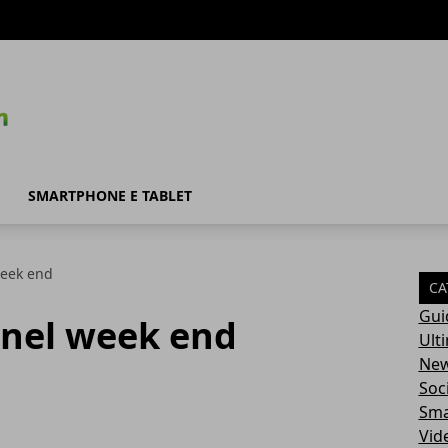
SMARTPHONE E TABLET
week end
CA
Gui
 nel week end
Ult
Ne
Soc
Sma
Vid