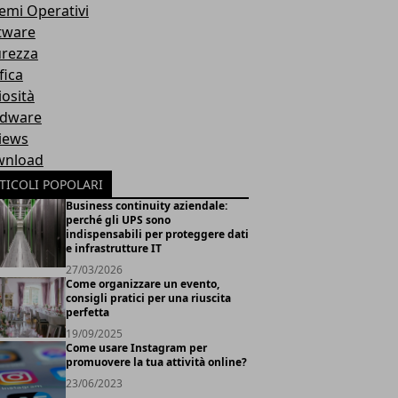
temi Operativi
tware
urezza
fica
iosità
dware
iews
nload
TICOLI POPOLARI
Business continuity aziendale:
perché gli UPS sono
indispensabili per proteggere dati
e infrastrutture IT
27/03/2026
Come organizzare un evento,
consigli pratici per una riuscita
perfetta
19/09/2025
Come usare Instagram per
promuovere la tua attività online?
23/06/2023