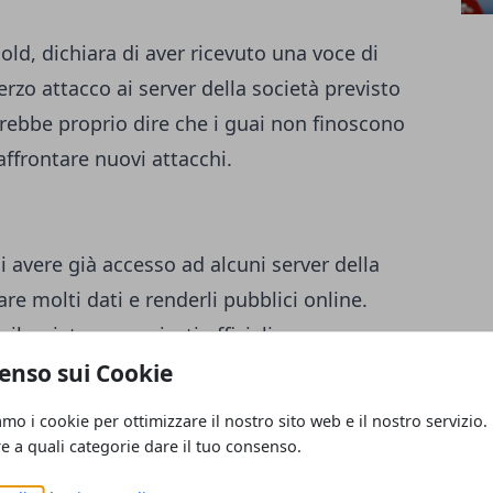
old, dichiara di aver ricevuto una voce di
erzo attacco ai server della società previsto
trebbe proprio dire che i guai non finoscono
ffrontare nuovi attacchi.
 avere già accesso ad alcuni server della
are molti dati e renderli pubblici online.
lasciato comunicati ufficiali.
enso sui Cookie
amo i cookie per ottimizzare il nostro sito web e il nostro servizio.
re a quali categorie dare il tuo consenso.