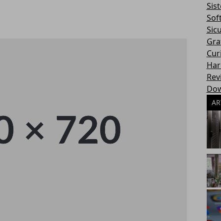
Sis
Sof
Sic
Gra
Cur
Har
Rev
Dow
AR