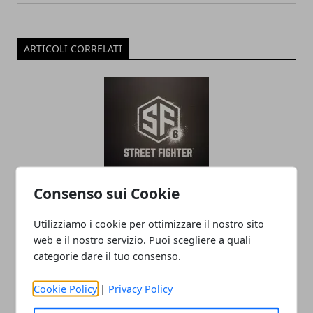
ARTICOLI CORRELATI
Consenso sui Cookie
L'editor di Street Fighter 6 crea
personaggi da incubo
Utilizziamo i cookie per ottimizzare il nostro sito
web e il nostro servizio. Puoi scegliere a quali
09/10/2022
categorie dare il tuo consenso.
Cookie Policy
|
Privacy Policy