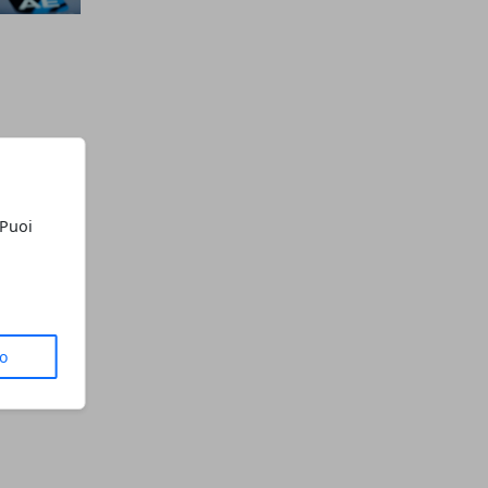
 Puoi
to