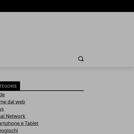
Cerca
TEGORIE
de
ime dal web
ws
ial Network
rtphone e Tablet
eogiochi