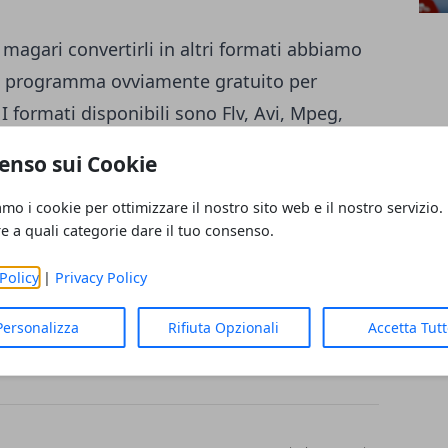
magari convertirli in altri formati abbiamo
o programma ovviamente gratuito per
I formati disponibili sono Flv, Avi, Mpeg,
e l'audio in MP3, Wav e Amr. Una volta
enso sui Cookie
lick e installarlo normalmente con un
 un .deb.
amo i cookie per ottimizzare il nostro sito web e il nostro servizio.
re a quali categorie dare il tuo consenso.
Policy
|
Privacy Policy
Personalizza
Rifiuta Opzionali
Accetta Tut