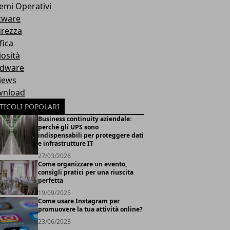
temi Operativi
tware
urezza
fica
iosità
dware
iews
nload
TICOLI POPOLARI
Business continuity aziendale:
perché gli UPS sono
indispensabili per proteggere dati
e infrastrutture IT
27/03/2026
Come organizzare un evento,
consigli pratici per una riuscita
perfetta
19/09/2025
Come usare Instagram per
promuovere la tua attività online?
23/06/2023