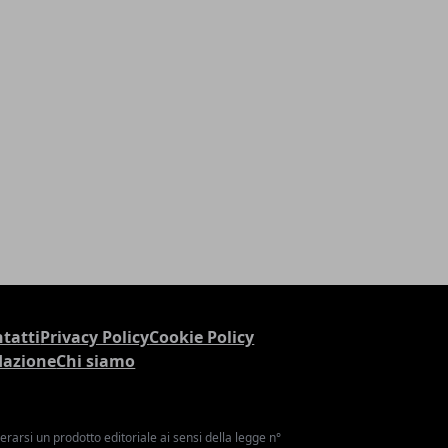
tatti
Privacy Policy
Cookie Policy
dazione
Chi siamo
arsi un prodotto editoriale ai sensi della legge n°