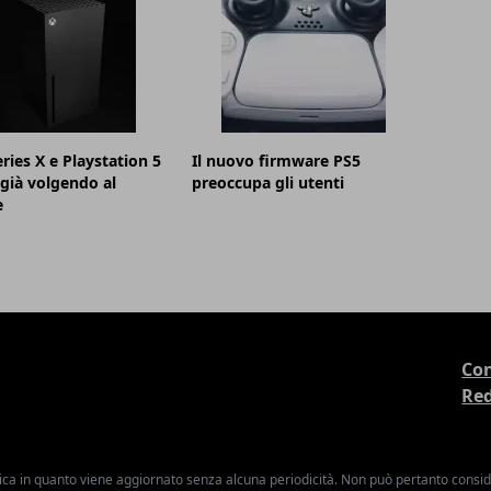
ries X e Playstation 5
Il nuovo firmware PS5
già volgendo al
preoccupa gli utenti
e
Con
Re
ica in quanto viene aggiornato senza alcuna periodicità. Non può pertanto consider