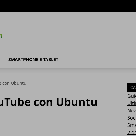
SMARTPHONE E TABLET
e con Ubuntu
CA
Gui
ouTube con Ubuntu
Ult
Ne
Soc
Sma
Vid