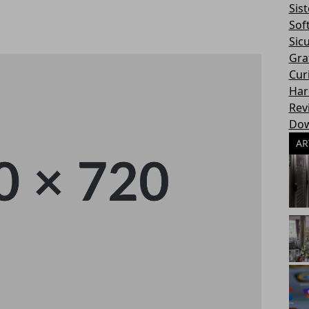
Sis
Sof
Sic
Gra
Cur
Har
Rev
Dow
AR