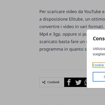
Per scaricare video da YouTube e 
a disposizione
Elltube
, un ottim
convertire i video in vari formati.
Mp4 e 3gp, oppure si può estrarn
Cons
scaricato basta fare un doppio c
programma in quanto si tratta di
Utilizzi
sceglie
Cookie 
Facebook
Twitter
Whatsapp
Condividi