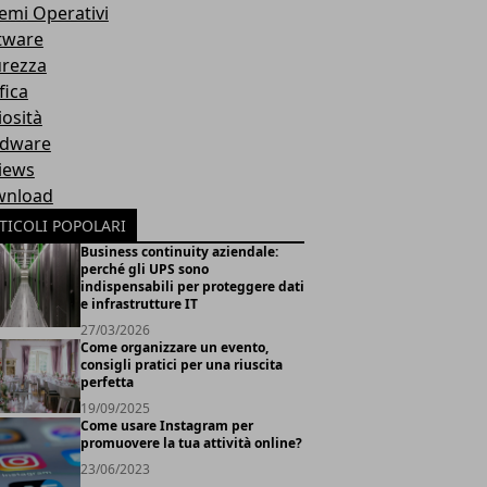
temi Operativi
tware
urezza
fica
iosità
dware
iews
nload
TICOLI POPOLARI
Business continuity aziendale:
perché gli UPS sono
indispensabili per proteggere dati
e infrastrutture IT
27/03/2026
Come organizzare un evento,
consigli pratici per una riuscita
perfetta
19/09/2025
Come usare Instagram per
promuovere la tua attività online?
23/06/2023