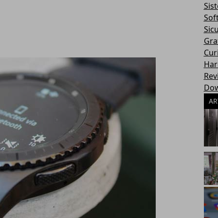
Sis
Sof
Sic
Gra
Cur
Har
Rev
Dow
AR