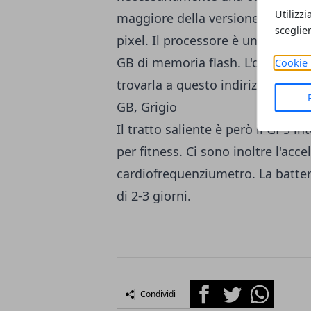
Utilizzi
maggiore della versione preced
sceglie
pixel. Il processore è un dual c
GB di memoria flash. L'offerta p
Cookie 
trovarla a questo indirizzo:
Samsun
GB, Grigio
Il tratto saliente è però il GPS i
per fitness. Ci sono inoltre l'acce
cardiofrequenziumetro. La batte
di 2-3 giorni.
Facebook
Twitter
Whatsapp
Condividi