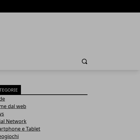
Cerca
TEGORIE
de
ime dal web
ws
ial Network
rtphone e Tablet
eogiochi