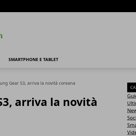
SMARTPHONE E TABLET
ng Gear S3, arriva la novità coreana
CA
Gui
, arriva la novità
Ult
Ne
Soc
Sma
Vid