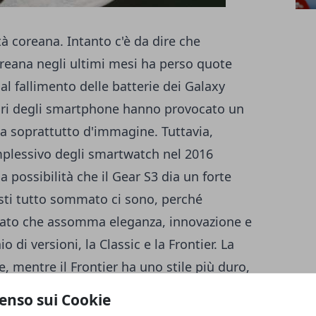
ità coreana. Intanto c'è da dire che
eana negli ultimi mesi ha perso quote
 al fallimento delle batterie dei Galaxy
ritiri degli smartphone hanno provocato un
a soprattutto d'immagine. Tuttavia,
mplessivo degli smartwatch nel 2016
a possibilità che il Gear S3 dia un forte
sti tutto sommato ci sono, perché
ciato che assomma eleganza, innovazione e
o di versioni, la Classic e la Frontier. La
e, mentre il Frontier ha uno stile più duro,
de, ma il display deve assicurare
enso sui Cookie
tà. Il Gear S3 ha un display da 1.3 pollici,