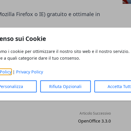
illa Firefox o IE) gratuito e ottimale in
enso sui Cookie
amo i cookie per ottimizzare il nostro sito web e il nostro servizio.
re a quali categorie dare il tuo consenso.
Policy
|
Privacy Policy
Personalizza
Rifiuta Opzionali
Accetta Tut
Articolo Successivo
OpenOffice 3.3.0