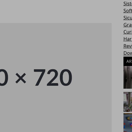
Sis
Sof
Sic
Gra
Cur
Har
Rev
Dow
AR