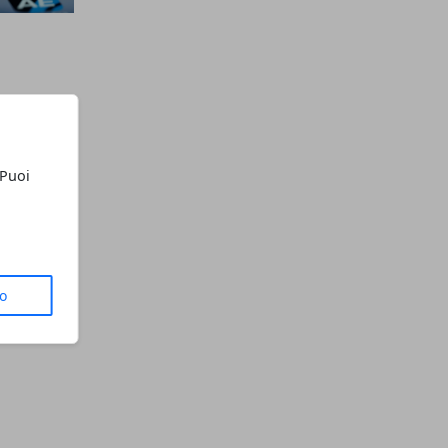
 Puoi
to