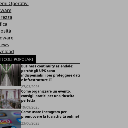
temi Operativi
tware
urezza
fica
iosità
dware
iews
nload
TICOLI POPOLARI
Business continuity aziendale:
perché gli UPS sono
indispensabili per proteggere dati
e infrastrutture IT
27/03/2026
Come organizzare un evento,
consigli pratici per una riuscita
perfetta
19/09/2025
Come usare Instagram per
promuovere la tua attività online?
23/06/2023