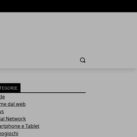
Cerca
TEGORIE
de
ime dal web
ws
ial Network
rtphone e Tablet
eogiochi