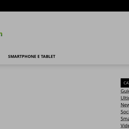
SMARTPHONE E TABLET
CA
Gui
Ult
Ne
Soc
Sma
Vid