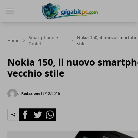
Gigabitpc
Smartphone e
Nokia 150, il nuovo smartpho
Home
Tablet
stile
Nokia 150, il nuovo smartp
vecchio stile
di
Redazione
17/12/2016
Facebook
Twitter
Whatsapp