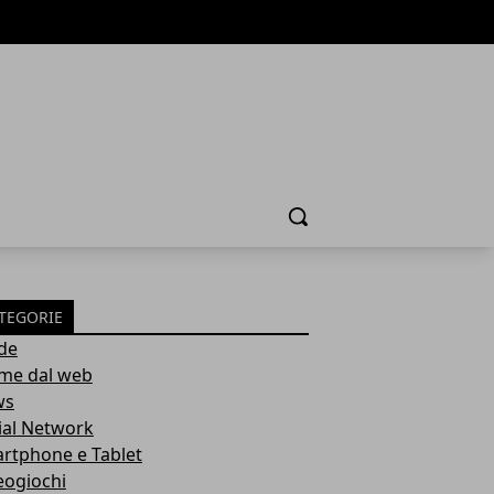
Cerca
TEGORIE
de
ime dal web
ws
ial Network
rtphone e Tablet
eogiochi