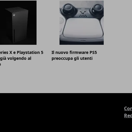
ries X e Playstation 5
Il nuovo firmware PS5
già volgendo al
preoccupa gli utenti
e
Con
Re