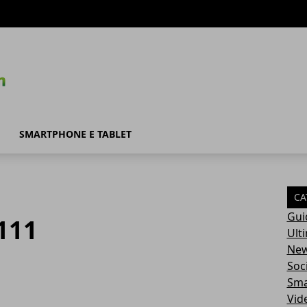
SMARTPHONE E TABLET
CA
Gui
111
Ult
Ne
Soc
Sma
Vid