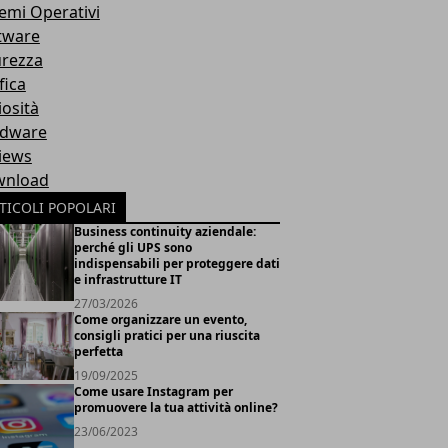
temi Operativi
tware
urezza
fica
iosità
dware
iews
nload
TICOLI POPOLARI
Business continuity aziendale:
perché gli UPS sono
indispensabili per proteggere dati
e infrastrutture IT
27/03/2026
Come organizzare un evento,
consigli pratici per una riuscita
perfetta
19/09/2025
Come usare Instagram per
promuovere la tua attività online?
23/06/2023