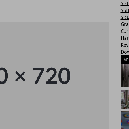
Sis
Sof
Sic
Gra
Cur
Har
Rev
Dow
AR