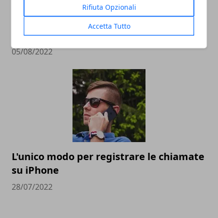
Rifiuta Opzionali
Quali sono gli smartphone più veloci al
Accetta Tutto
mondo
05/08/2022
L'unico modo per registrare le chiamate
su iPhone
28/07/2022