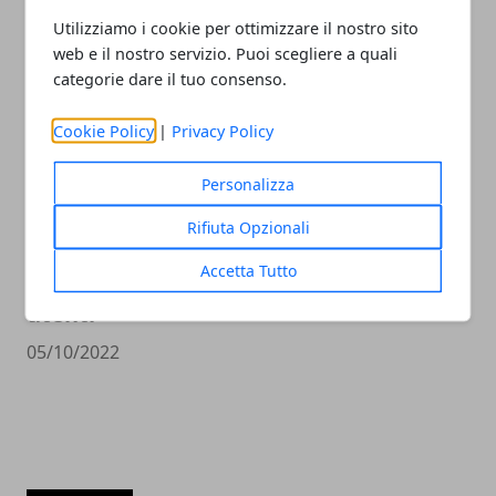
volgendo al termine
Utilizziamo i cookie per ottimizzare il nostro sito
09/10/2022
web e il nostro servizio. Puoi scegliere a quali
categorie dare il tuo consenso.
Cookie Policy
|
Privacy Policy
Personalizza
Rifiuta Opzionali
Accetta Tutto
Il nuovo firmware PS5 preoccupa gli
utenti
05/10/2022